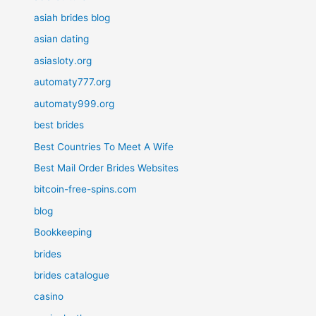
asiah brides blog
asian dating
asiasloty.org
automaty777.org
automaty999.org
best brides
Best Countries To Meet A Wife
Best Mail Order Brides Websites
bitcoin-free-spins.com
blog
Bookkeeping
brides
brides catalogue
casino