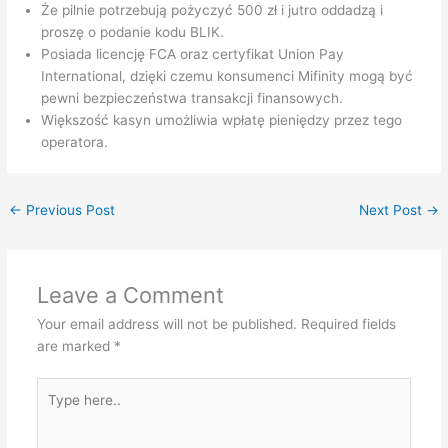
Że pilnie potrzebują pożyczyć 500 zł i jutro oddadzą i
proszę o podanie kodu BLIK.
Posiada licencję FCA oraz certyfikat Union Pay
International, dzięki czemu konsumenci Mifinity mogą być
pewni bezpieczeństwa transakcji finansowych.
Większość kasyn umożliwia wpłatę pieniędzy przez tego
operatora.
←
Previous Post
Next Post
→
Leave a Comment
Your email address will not be published.
Required fields
are marked
*
Type
here..