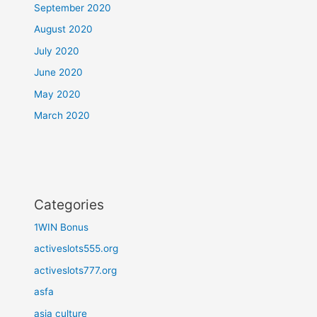
September 2020
August 2020
July 2020
June 2020
May 2020
March 2020
Categories
1WIN Bonus
activeslots555.org
activeslots777.org
asfa
asia culture