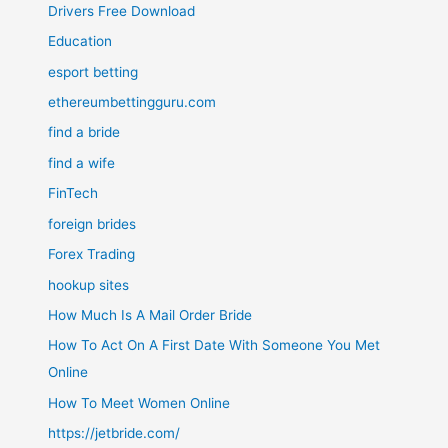
Drivers Free Download
Education
esport betting
ethereumbettingguru.com
find a bride
find a wife
FinTech
foreign brides
Forex Trading
hookup sites
How Much Is A Mail Order Bride
How To Act On A First Date With Someone You Met
Online
How To Meet Women Online
https://jetbride.com/