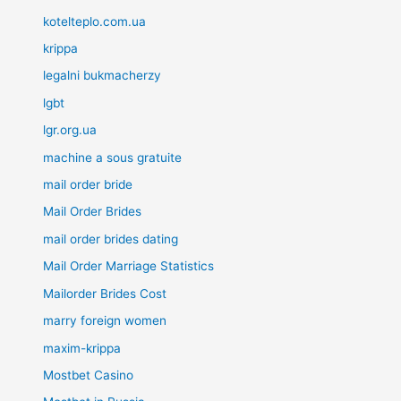
kotelteplo.com.ua
krippa
legalni bukmacherzy
lgbt
lgr.org.ua
machine a sous gratuite
mail order bride
Mail Order Brides
mail order brides dating
Mail Order Marriage Statistics
Mailorder Brides Cost
marry foreign women
maxim-krippa
Mostbet Casino