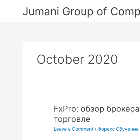
Skip
Jumani Group of Comp
to
content
October 2020
FxPro:
FxPro: обзор брокер
обзор
торговле
брокера
Leave a Comment
/
Форекс Обучение
и
отзывы