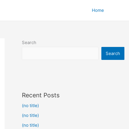
Home
Search
Search
Recent Posts
(no title)
(no title)
(no title)