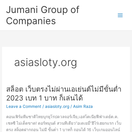
Skip
Jumani Group of
to
content
Companies
asiasloty.org
สล็อต เว็บตรงไม่ผ่านเอเย่นต์ไม่มีขั้นต่ำ
สล็อต
เว็บ
2023 เบท 1 บาท ก็เล่นได้
ตรง
Leave a Comment
/
asiasloty.org
/
Asim Raza
ไม่
ผ่าน
คอนเฟิร์มทีมชาติไทยบุกยุโรปดวลจอร์เจีย,เอสโตเนียฟีฟ่าเดย์ต.ค.
เอเย่นต์
เชลซี ไม่เด็ดขาด! ดอร์ทมุนด์ สวนทีเดียว”อเดเยมี่”ฮีโร่เฮยกแรก เว็บ
ไม่มี
ตรง สล็อตฝากถอน ไม่มี ขั้นต่ํา 1 บาทก็ ถอนได้ 16 เว็บเกมออนไลน์