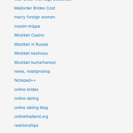
Mailorder Brides Cost
marry foreign women
maxim-krippa
Mostbet Casino
Mostbet in Russia
Mostbet kazinosu
Mostbet kumarhanesi
news, relatipnshop
Notepad++
online brides
online dating
online dating blog
onlinethailand.org
relationships