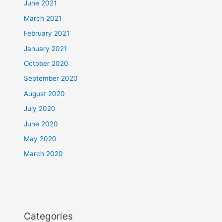
June 2021
March 2021
February 2021
January 2021
October 2020
September 2020
August 2020
July 2020
June 2020
May 2020
March 2020
Categories