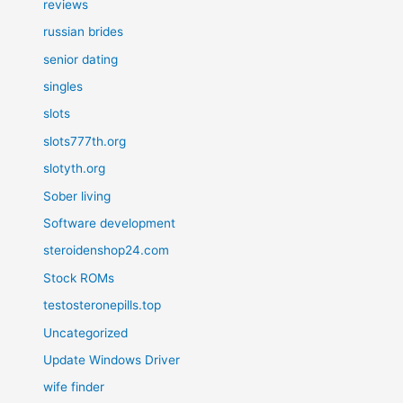
reviews
russian brides
senior dating
singles
slots
slots777th.org
slotyth.org
Sober living
Software development
steroidenshop24.com
Stock ROMs
testosteronepills.top
Uncategorized
Update Windows Driver
wife finder