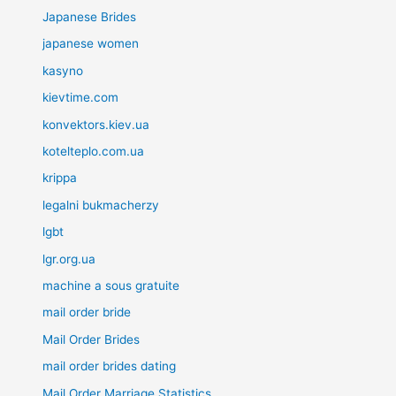
Japanese Brides
japanese women
kasyno
kievtime.com
konvektors.kiev.ua
kotelteplo.com.ua
krippa
legalni bukmacherzy
lgbt
lgr.org.ua
machine a sous gratuite
mail order bride
Mail Order Brides
mail order brides dating
Mail Order Marriage Statistics