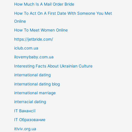
How Much Is A Mail Order Bride
How To Act On A First Date With Someone You Met
Online
How To Meet Women Online
https://jetbride.com/
iclub.com.ua
ilovemybaby.com.ua
Interesting Facts About Ukrainian Culture
international dating
international dating blog
international marriage
interracial dating
IT Вакансії
IT Образование
itlviv.org.ua