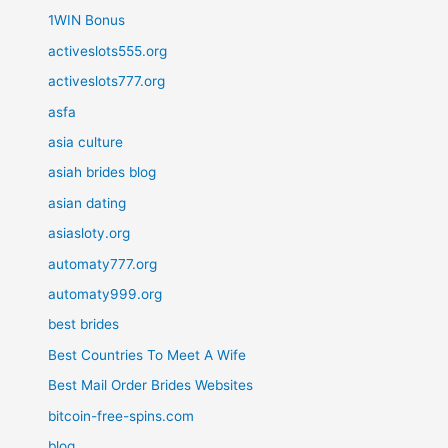
1WIN Bonus
activeslots555.org
activeslots777.org
asfa
asia culture
asiah brides blog
asian dating
asiasloty.org
automaty777.org
automaty999.org
best brides
Best Countries To Meet A Wife
Best Mail Order Brides Websites
bitcoin-free-spins.com
blog