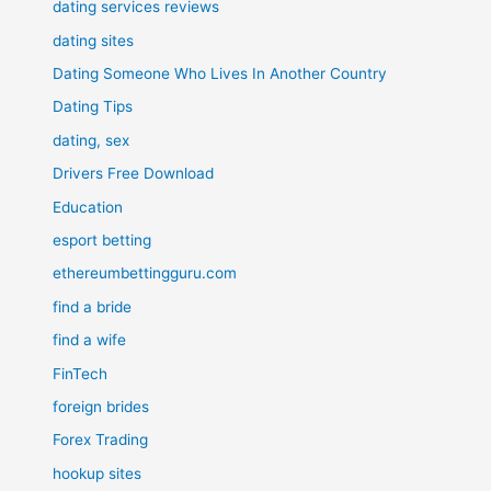
dating services reviews
dating sites
Dating Someone Who Lives In Another Country
Dating Tips
dating, sex
Drivers Free Download
Education
esport betting
ethereumbettingguru.com
find a bride
find a wife
FinTech
foreign brides
Forex Trading
hookup sites