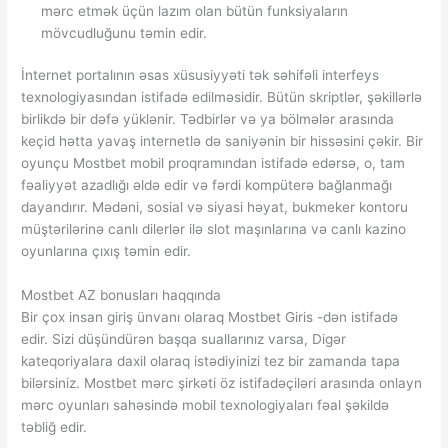
mərc etmək üçün lazım olan bütün funksiyaların
mövcudluğunu təmin edir.
İnternet portalının əsas xüsusiyyəti tək səhifəli interfeys
texnologiyasından istifadə edilməsidir. Bütün skriptlər, şəkillərlə
birlikdə bir dəfə yüklənir. Tədbirlər və ya bölmələr arasında
keçid hətta yavaş internetlə də saniyənin bir hissəsini çəkir. Bir
oyunçu Mostbet mobil proqramından istifadə edərsə, o, tam
fəaliyyət azadlığı əldə edir və fərdi kompüterə bağlanmağı
dayandırır. Mədəni, sosial və siyasi həyat, bukmeker kontoru
müştərilərinə canlı dilerlər ilə slot maşınlarına və canlı kazino
oyunlarına çıxış təmin edir.
Mostbet AZ bonusları haqqında
Bir çox insan giriş ünvanı olaraq Mostbet Giris -dən istifadə
edir. Sizi düşündürən başqa suallarınız varsa, Digər
kateqoriyalara daxil olaraq istədiyinizi tez bir zamanda tapa
bilərsiniz. Mostbet mərc şirkəti öz istifadəçiləri arasında onlayn
mərc oyunları sahəsində mobil texnologiyaları fəal şəkildə
təbliğ edir.