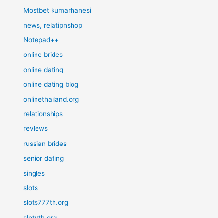
Mostbet kumarhanesi
news, relatipnshop
Notepad++
online brides
online dating
online dating blog
onlinethailand.org
relationships
reviews
russian brides
senior dating
singles
slots
slots777th.org
slotyth.org