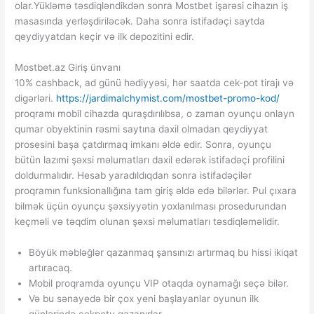
olar.Yükləmə təsdiqləndikdən sonra Mostbet işarəsi cihazın iş
masasında yerləşdiriləcək. Daha sonra istifadəçi saytda
qeydiyyatdan keçir və ilk depozitini edir.
Mostbet.az Giriş ünvanı
10% cashback, ad günü hədiyyəsi, hər saatda cek-pot tirajı və
digərləri.
https://jardimalchymist.com/mostbet-promo-kod/
proqramı mobil cihazda quraşdırılıbsa, o zaman oyunçu onlayn
qumar obyektinin rəsmi saytına daxil olmadan qeydiyyat
prosesini başa çatdırmaq imkanı əldə edir. Sonra, oyunçu
bütün lazımi şəxsi məlumatları daxil edərək istifadəçi profilini
doldurmalıdır. Hesab yaradıldıqdan sonra istifadəçilər
proqramın funksionallığına tam giriş əldə edə bilərlər. Pul çıxara
bilmək üçün oyunçu şəxsiyyətin yoxlanılması prosedurundan
keçməli və təqdim olunan şəxsi məlumatları təsdiqləməlidir.
Böyük məbləğlər qazanmaq şansınızı artırmaq bu hissi ikiqat
artıracaq.
Mobil proqramda oyunçu VIP otaqda oynamağı seçə bilər.
Və bu sənayedə bir çox yeni başlayanlar oyunun ilk
günlərində cekpotu qazanırlar.