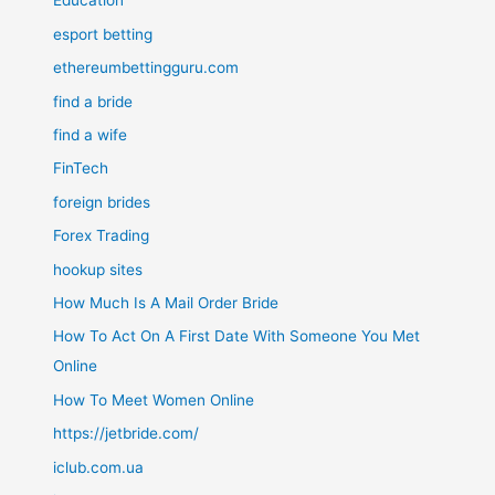
Education
esport betting
ethereumbettingguru.com
find a bride
find a wife
FinTech
foreign brides
Forex Trading
hookup sites
How Much Is A Mail Order Bride
How To Act On A First Date With Someone You Met
Online
How To Meet Women Online
https://jetbride.com/
iclub.com.ua