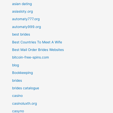
asian dating
asiasloty.org
automaty777.org
automaty999.org
best brides
Best Countries To Meet A Wife
Best Mail Order Brides Websites
bitcoin-free-spins.com
blog
Bookkeeping
brides
brides catalogue
casino
casinoluxth.org
casyno