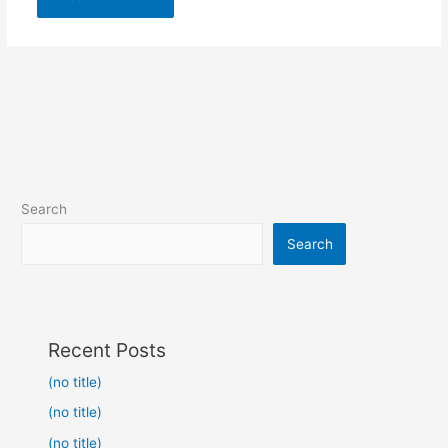
Search
Search
Recent Posts
(no title)
(no title)
(no title)