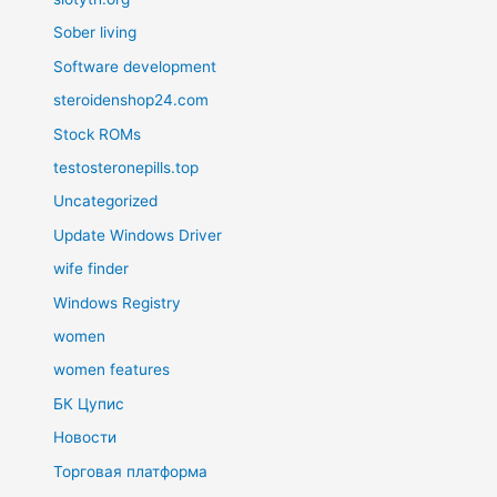
Sober living
Software development
steroidenshop24.com
Stock ROMs
testosteronepills.top
Uncategorized
Update Windows Driver
wife finder
Windows Registry
women
women features
БК Цупис
Новости
Торговая платформа