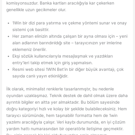
komisyonsuzdur. Banka kartları aracılığıyla kar çekerken
genellikle uzun gecikmeler olur.
1Win bir dizi para yatırma ve çekme yöntemi sunar ve onay
sistemi çok basittir.
Her zaman elinizin altında çalışan bir ayna olması için – yeni
alan adlarının barındırıldığı site – tarayıcınızın yer imlerine
eklemeniz önerilir.
Ekşi sözlük kullanıcılarıyla mesajlaşmak ve yazdıkları
entry’leri takip etmek için giriş yapmalısın.
Resmi web sitesi 1WIN Bet’in bir diğer büyük avantajı, çok
sayıda canlı yayın etkinliğidir.
İlk olarak, minimalist renklerle tasarlanmıştır, bu nedenle
oyundan uzaklaşmaz. Teknik destek de dahil olmak üzere daha
ayrıntılı bilgiler en altta yer almaktadır. Bu bölüm sayesinde
doğru kategoriyi hızlı ve kolay bir şekilde bulabileceksiniz. Hem
tarayıcı sürümünde, hem taşınabilir formatta hem de 1win
yazılımı aracılığıyla çalışır. Veri kaybı durumunda, en iyi çözüm
yardım hattı numarasından bir operatörle iletişime geçmektir.