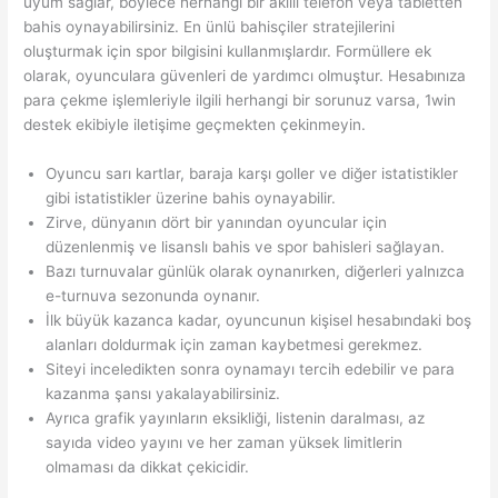
uyum sağlar, böylece herhangi bir akıllı telefon veya tabletten
bahis oynayabilirsiniz. En ünlü bahisçiler stratejilerini
oluşturmak için spor bilgisini kullanmışlardır. Formüllere ek
olarak, oyunculara güvenleri de yardımcı olmuştur. Hesabınıza
para çekme işlemleriyle ilgili herhangi bir sorunuz varsa, 1win
destek ekibiyle iletişime geçmekten çekinmeyin.
Oyuncu sarı kartlar, baraja karşı goller ve diğer istatistikler
gibi istatistikler üzerine bahis oynayabilir.
Zirve, dünyanın dört bir yanından oyuncular için
düzenlenmiş ve lisanslı bahis ve spor bahisleri sağlayan.
Bazı turnuvalar günlük olarak oynanırken, diğerleri yalnızca
e-turnuva sezonunda oynanır.
İlk büyük kazanca kadar, oyuncunun kişisel hesabındaki boş
alanları doldurmak için zaman kaybetmesi gerekmez.
Siteyi inceledikten sonra oynamayı tercih edebilir ve para
kazanma şansı yakalayabilirsiniz.
Ayrıca grafik yayınların eksikliği, listenin daralması, az
sayıda video yayını ve her zaman yüksek limitlerin
olmaması da dikkat çekicidir.