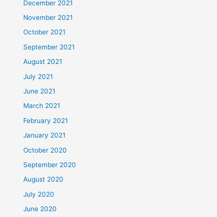
December 2021
November 2021
October 2021
September 2021
August 2021
July 2021
June 2021
March 2021
February 2021
January 2021
October 2020
September 2020
August 2020
July 2020
June 2020