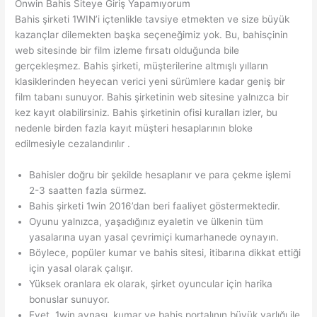
Onwin Bahis Siteye Giriş Yapamıyorum
Bahis şirketi 1WIN’i içtenlikle tavsiye etmekten ve size büyük
kazançlar dilemekten başka seçeneğimiz yok. Bu, bahisçinin
web sitesinde bir film izleme fırsatı olduğunda bile
gerçekleşmez. Bahis şirketi, müşterilerine altmışlı yılların
klasiklerinden heyecan verici yeni sürümlere kadar geniş bir
film tabanı sunuyor. Bahis şirketinin web sitesine yalnızca bir
kez kayıt olabilirsiniz. Bahis şirketinin ofisi kuralları izler, bu
nedenle birden fazla kayıt müşteri hesaplarının bloke
edilmesiyle cezalandırılır
.
Bahisler doğru bir şekilde hesaplanır ve para çekme işlemi
2-3 saatten fazla sürmez.
Bahis şirketi 1win 2016’dan beri faaliyet göstermektedir.
Oyunu yalnızca, yaşadığınız eyaletin ve ülkenin tüm
yasalarına uyan yasal çevrimiçi kumarhanede oynayın.
Böylece, popüler kumar ve bahis sitesi, itibarına dikkat ettiği
için yasal olarak çalışır.
Yüksek oranlara ek olarak, şirket oyuncular için harika
bonuslar sunuyor.
Evet, 1win aynası, kumar ve bahis portalının büyük varlığı ile