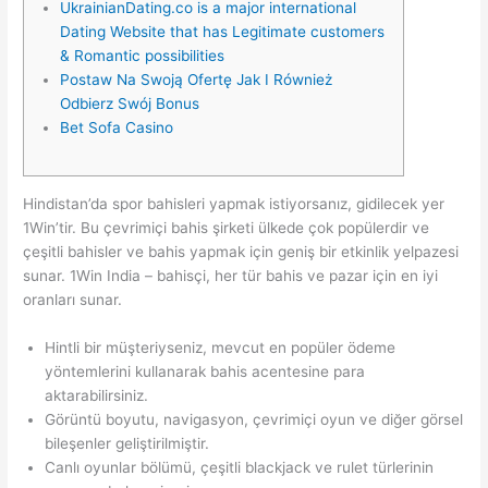
UkrainianDating.co is a major international
Dating Website that has Legitimate customers
& Romantic possibilities
Postaw Na Swoją Ofertę Jak I Również
Odbierz Swój Bonus
Bet Sofa Casino
Hindistan’da spor bahisleri yapmak istiyorsanız, gidilecek yer
1Win’tir. Bu çevrimiçi bahis şirketi ülkede çok popülerdir ve
çeşitli bahisler ve bahis yapmak için geniş bir etkinlik yelpazesi
sunar. 1Win India – bahisçi, her tür bahis ve pazar için en iyi
oranları sunar.
Hintli bir müşteriyseniz, mevcut en popüler ödeme
yöntemlerini kullanarak bahis acentesine para
aktarabilirsiniz.
Görüntü boyutu, navigasyon, çevrimiçi oyun ve diğer görsel
bileşenler geliştirilmiştir.
Canlı oyunlar bölümü, çeşitli blackjack ve rulet türlerinin