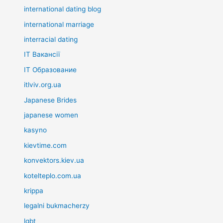
international dating blog
international marriage
interracial dating
IT Вакансії
IT Образование
itlviv.org.ua
Japanese Brides
japanese women
kasyno
kievtime.com
konvektors.kiev.ua
kotelteplo.com.ua
krippa
legalni bukmacherzy
lgbt