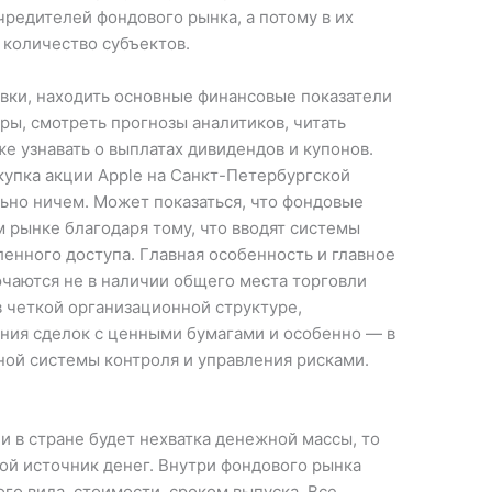
учредителей фондового рынка, а потому в их
 количество субъектов.
вки, находить основные финансовые показатели
ры, смотреть прогнозы аналитиков, читать
же узнавать о выплатах дивидендов и купонов.
купка акции Apple на Санкт-Петербургской
льно ничем. Может показаться, что фондовые
 рынке благодаря тому, что вводят системы
енного доступа. Главная особенность и главное
аются не в наличии общего места торговли
 четкой организационной структуре,
ения сделок с ценными бумагами и особенно — в
ой системы контроля и управления рисками.
сли в стране будет нехватка денежной массы, то
ой источник денег. Внутри фондового рынка
о вида, стоимости, сроком выпуска. Все