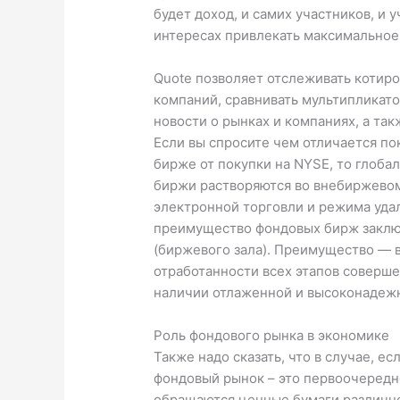
будет доход, и самих участников, и 
интересах привлекать максимальное
Quote позволяет отслеживать котиро
компаний, сравнивать мультипликато
новости о рынках и компаниях, а так
Если вы спросите чем отличается по
бирже от покупки на NYSE, то глоба
биржи растворяются во внебиржевом
электронной торговли и режима удал
преимущество фондовых бирж заключ
(биржевого зала). Преимущество — в
отработанности всех этапов соверш
наличии отлаженной и высоконадежн
Роль фондового рынка в экономике
Также надо сказать, что в случае, е
фондовый рынок – это первоочередн
обращаются ценные бумаги различног