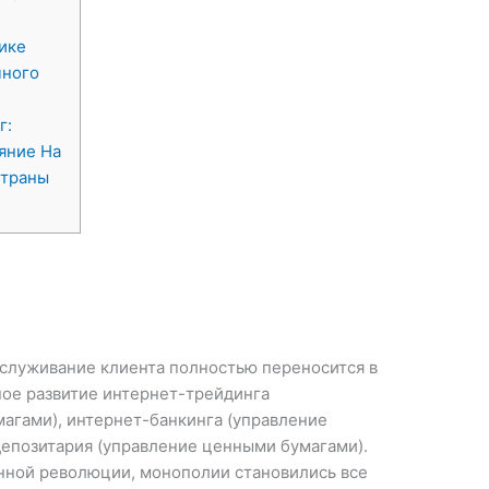
ике
чного
г:
яние На
Страны
служивание клиента полностью переносится в
ное развитие интернет-трейдинга
агами), интернет-банкинга (управление
епозитария (управление ценными бумагами).
нной революции, монополии становились все