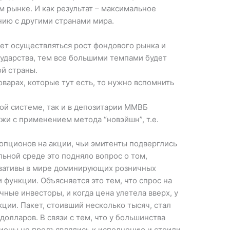
 рынке. И как результат – максимальное
нию с другими странами мира.
ет осуществляться рост фондового рынка и
сударства, тем все большими темпами будет
й страны.
оварах, которые тут есть, то нужно вспомнить
ной системе, так и в депозитарии ММВБ
жи с применением метода “новэйшн”, т.е.
опционов на акции, чьи эмитенты подверглись
льной среде это подняло вопрос о том,
ивативы в мире доминирующих розничных
 функции. Объясняется это тем, что спрос на
чные инвесторы, и когда цена улетела вверх, у
кции. Пакет, стоивший несколько тысяч, стал
олларов. В связи с тем, что у большинства
ционы не предъявлялись к исполнению и стоили