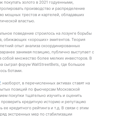
ак покупать золото в 2021 годуенными,
тролировать производство и распределение
нию мощных трестов и картелей, обладавших
тической властью.
альное поведение строилось на лозунге борьбы
в, обижающих «хороших» эмитентов. Теория
летний опыт анализа скоординированных
 заранее занимая позицию, публично выступает с
за собой множество более мелких инвесторов. В
а сыграл форум WallStreetBets, где большое
ось ботами.
/
, наоборот, в перечисленных активах ставят на
крытых позиций по фьючерсам Московской
ием покупки тщательно изучить и оценить
 проверить кредитную историю и репутацию
 ее кредитного рейтинга и т.д. В связи с этим
ряд экстренных мер по стабилизации