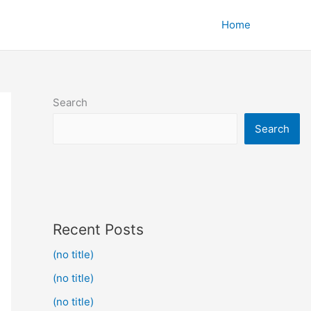
Home
Search
Search
Recent Posts
(no title)
(no title)
(no title)