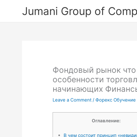
Skip
Jumani Group of Comp
to
content
Фондовый рынок что 
особенности торговл
начинающих Финансы
Leave a Comment
/
Форекс Обучение
Оглавление:
В чем состоит принцип «невид