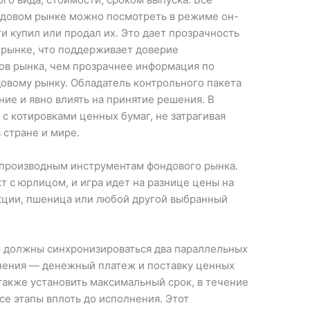
ндовом рынке можно посмотреть в режиме он-
сти купил или продал их. Это дает прозрачность
рынке, что поддерживает доверие
ов рынка, чем прозрачнее информация по
довому рынку. Обладатель контрольного пакета
ие и явно влиять на принятие решения. В
 с котировками ценных бумаг, не затрагивая
 стране и мире.
 производным инструментам фондового рынка.
т с юрлицом, и игра идет на разнице цены на
акции, пшеница или любой другой выбранный
м должны синхронизироваться два параллельных
нения — денежный платеж и поставку ценных
также установить максимальный срок, в течение
се этапы вплоть до исполнения. Этот