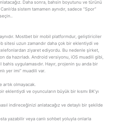
anlatacağız. Daha sonra, bahsin boyutunu ve türünü
. Canlı’da sistem tamamen aynıdır, sadece “Spor”
seçin..
 aynıdır. Mostbet bir mobil platformdur, geliştiriciler
b sitesi uzun zamandır daha çok bir eklentiydi ve
 telefonlardan ziyaret ediyordu. Bu nedenle şirket,
on da hazırladı. Android versiyonu, iOS muadili gibi,
l bahis uygulamasıdır. Hayır, projenin şu anda bir
ı yer imi” muadili var.
e artık olmayacak.
r eklentiydi ve oyuncuların büyük bir kısmı BK’yı
sıl indireceğinizi anlatacağız ve detaylı bir şekilde
sta yazabilir veya canlı sohbet yoluyla onlarla