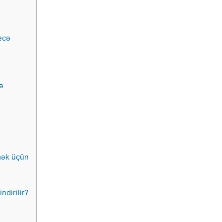
ecə
Və
mək üçün
ndirilir?