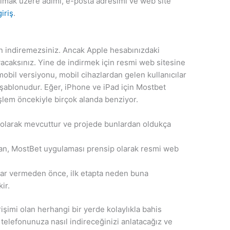
lmak üzere adımı, e-posta adresimi ve web site
iriş
.
n indiremezsiniz. Ancak Apple hesabınızdaki
caksınız. Yine de indirmek için resmi web sitesine
obil versiyonu, mobil cihazlardan gelen kullanıcılar
 şablonudur. Eğer, iPhone ve iPad için Mostbet
şlem öncekiyle birçok alanda benziyor.
 olarak mevcuttur ve projede bunlardan oldukça
ndan, MostBet uygulaması prensip olarak resmi web
ar vermeden önce, ilk etapta neden buna
ir.
şimi olan herhangi bir yerde kolaylıkla bahis
telefonunuza nasıl indireceğinizi anlatacağız ve