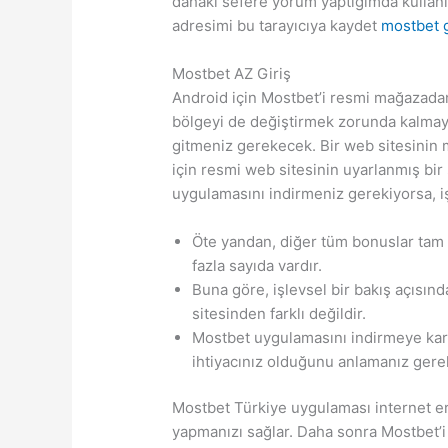
dahaki sefere yorum yaptığımda kullanı
adresimi bu tarayıcıya kaydet
mostbet g
Mostbet AZ Giriş
Android için Mostbet’i resmi mağazada
bölgeyi de değiştirmek zorunda kalmaya
gitmeniz gerekecek. Bir web sitesinin m
için resmi web sitesinin uyarlanmış bir
uygulamasını indirmeniz gerekiyorsa, i
Öte yandan, diğer tüm bonuslar tam
fazla sayıda vardır.
Buna göre, işlevsel bir bakış açısı
sitesinden farklı değildir.
Mostbet uygulamasını indirmeye kar
ihtiyacınız olduğunu anlamanız gerek
Mostbet Türkiye uygulaması internet eri
yapmanızı sağlar. Daha sonra Mostbet’i 