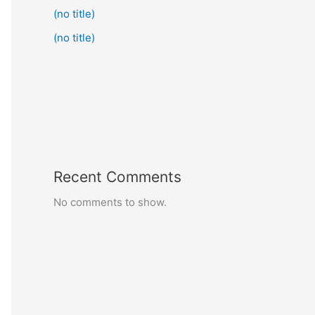
(no title)
(no title)
Recent Comments
No comments to show.