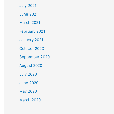
July 2021
June 2021
March 2021
February 2021
January 2021
October 2020
September 2020
August 2020
July 2020
June 2020
May 2020
March 2020