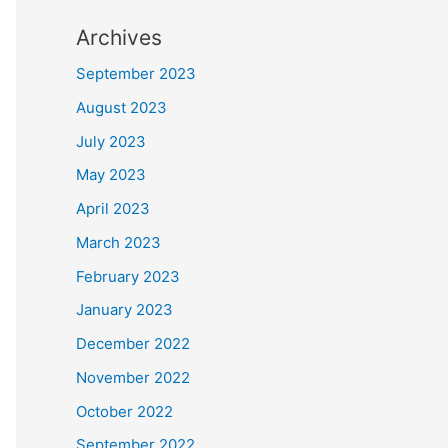
Archives
September 2023
August 2023
July 2023
May 2023
April 2023
March 2023
February 2023
January 2023
December 2022
November 2022
October 2022
September 2022