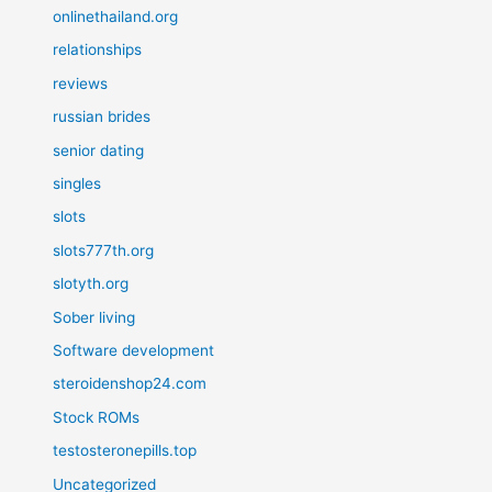
onlinethailand.org
relationships
reviews
russian brides
senior dating
singles
slots
slots777th.org
slotyth.org
Sober living
Software development
steroidenshop24.com
Stock ROMs
testosteronepills.top
Uncategorized