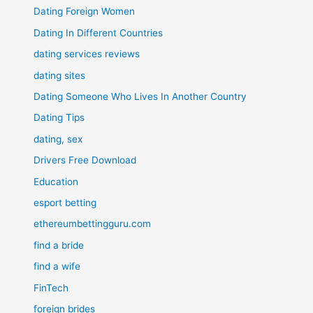
Dating Foreign Women
Dating In Different Countries
dating services reviews
dating sites
Dating Someone Who Lives In Another Country
Dating Tips
dating, sex
Drivers Free Download
Education
esport betting
ethereumbettingguru.com
find a bride
find a wife
FinTech
foreign brides