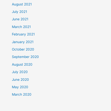
August 2021
July 2021
June 2021
March 2021
February 2021
January 2021
October 2020
September 2020
August 2020
July 2020
June 2020
May 2020
March 2020