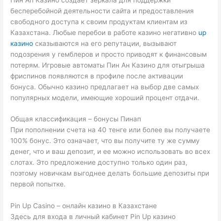
бесперебойной деятельности сайта и предоставления
свободного доступа к своим продуктам клиентам из
Казахстана. Любые перебои в работе казино негативно
up
казино
сказываются на его репутации, вызывают
подозрения у гемблеров и просто приводят к финансовым
потерям. Игровые автоматы Пин Ан Казино для отыгрыша
фриспинов появляются в профиле после активации
бонуса. Обычно казино предлагает на выбор две самых
популярных модели, имеющие хороший процент отдачи.
Общая классификация – бонусы Пинап
При пополнении счета на 40 тенге или более вы получаете
100% бонус. Это означает, что вы получите ту же сумму
денег, что и ваш депозит, и ее можно использовать во всех
слотах. Это предложение доступно только один раз,
поэтому новичкам выгоднее делать большие депозиты при
первой попытке.
Pin Up Casino – онлайн казино в Казахстане
Здесь для входа в личный кабинет Pin Up казино