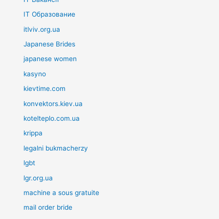
IT Образование
itlviv.org.ua
Japanese Brides
japanese women
kasyno
kievtime.com
konvektors.kiev.ua
kotelteplo.com.ua
krippa
legalni bukmacherzy
lgbt
lgr.org.ua
machine a sous gratuite
mail order bride