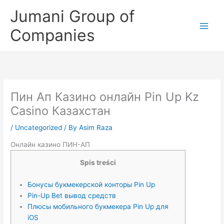
Skip
Jumani Group of
to
content
Companies
Пин Ап Казино онлайн Pin Up Kz
Сasino Казахстан
/
Uncategorized
/ By
Asim Raza
Онлайн казино ПИН-АП
Spis treści
Бонусы букмекерской конторы Pin Up
Pin-Up Bet вывод средств
Плюсы мобильного букмекера Pin Up для
iOS