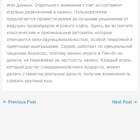
этих данных. Отдельного внимания стоит ассортимент
игровых развлечений в казино. Пользователям
предлагается провести время за лучшими решениями от
ведущих провайдеров игрового софта. Здесь вы встретите
классические и оригинальные автоматы, которые
отличаются многофункциональностью, особой тематикой и
приятными выигрышами. Сервис работает по официальной
лицензии Кюрасао, поэтому можно играть в Пин Ап на
деньги, не переживая за честность казино. Каждый игрок,
который достиг совершеннолетнего возраста, может
делать ставки на реальные деньги, получив возможность
сорвать крупный куш.
←
Previous Post
Next Post
→