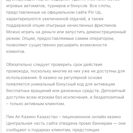
игровых автоматов, турниров и бонусов. Все слоты,
представленные на официальном сайте Pin Up,
характеризуются увеличенной отдачей, а также
поддержкой опции отыгрыша начисленных фриспинов.
Можно играть на деньги или запустить демонстрационный
режим. Опции, предоставляемые самим оператором,
позволяют существенно расширить возможности
клиентов.
Обязательно следует проверить срок действия
промокода, поскольку многие из них уже не доступны для
использования. В казино на регулярной основе
появляется уникальный бонусный код для активации
бесплатных вращений или денежных средств. Депозитный
доступен всем игрокам без исключения, а бездепозитный
– только активным клиентам.
Пин Ап Казино Казахстан – лицензионное онлайн казино
Центральная часть сайта отведена промо баннерам — они
сообщают о подарках клиентам, предстоящих