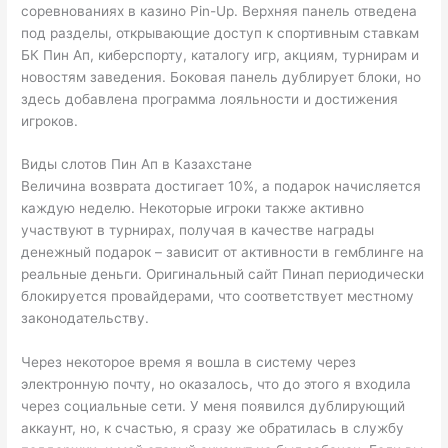
соревнованиях в казино Pin-Up. Верхняя панель отведена
под разделы, открывающие доступ к спортивным ставкам
БК Пин Ап, киберспорту, каталогу игр, акциям, турнирам и
новостям заведения. Боковая панель дублирует блоки, но
здесь добавлена программа лояльности и достижения
игроков.
Виды слотов Пин Ап в Казахстане
Величина возврата достигает 10%, а подарок начисляется
каждую неделю. Некоторые игроки также активно
участвуют в турнирах, получая в качестве награды
денежный подарок – зависит от активности в гемблинге на
реальные деньги. Оригинальный сайт Пинап периодически
блокируется провайдерами, что соответствует местному
законодательству.
Через некоторое время я вошла в систему через
электронную почту, но оказалось, что до этого я входила
через социальные сети. У меня появился дублирующий
аккаунт, но, к счастью, я сразу же обратилась в службу