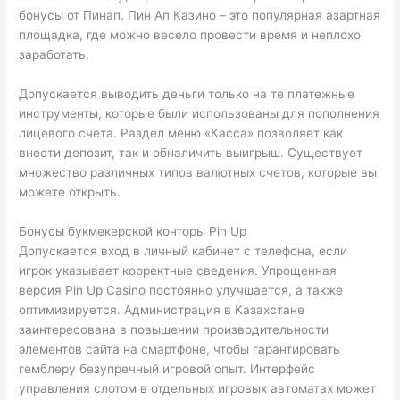
бонусы от Пинап. Пин Ап Казино – это популярная азартная
площадка, где можно весело провести время и неплохо
заработать.
Допускается выводить деньги только на те платежные
инструменты, которые были использованы для пополнения
лицевого счета. Раздел меню «Касса» позволяет как
внести депозит, так и обналичить выигрыш. Существует
множество различных типов валютных счетов, которые вы
можете открыть.
Бонусы букмекерской конторы Pin Up
Допускается вход в личный кабинет с телефона, если
игрок указывает корректные сведения. Упрощенная
версия Pin Up Casino постоянно улучшается, а также
оптимизируется. Администрация в Казахстане
заинтересована в повышении производительности
элементов сайта на смартфоне, чтобы гарантировать
гемблеру безупречный игровой опыт. Интерфейс
управления слотом в отдельных игровых автоматах может