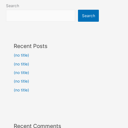
Search
Search
Recent Posts
(no title)
(no title)
(no title)
(no title)
(no title)
Recent Comments