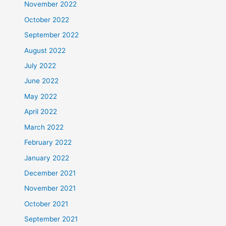
November 2022
October 2022
September 2022
August 2022
July 2022
June 2022
May 2022
April 2022
March 2022
February 2022
January 2022
December 2021
November 2021
October 2021
September 2021